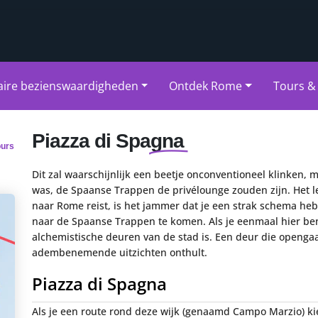
aire bezienswaardigheden
Ontdek Rome
Tours & 
Piazza di Spagna
ours
Dit zal waarschijnlijk een beetje onconventioneel klinken, 
was, de Spaanse Trappen de privélounge zouden zijn. Het le
naar Rome reist, is het jammer dat je een strak schema hebt .
naar de Spaanse Trappen te komen. Als je eenmaal hier bent
alchemistische deuren van de stad is. Een deur die openg
adembenemende uitzichten onthult.
Piazza di Spagna
Als je een route rond deze wijk (genaamd Campo Marzio) ki