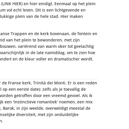
 (LINK HIER) en hier eindigt. Eenmaal op het plein
 vol echt leven. Dit is een lichtgevende en
lukkige plein van de hele stad. Hier maken
anse Trappen en de kerk bovenaan, de fontein en
id van het plein te bewonderen, met zijn
ebouwen, variërend van warm oker tot geelachtig
 waarschijnlijk in de late namiddag, om te zien hoe
ndert en de kleur voller en dramatischer wordt.
de Franse kerk, Trinità dei Monti. Er is een reden
op een eerste date): zelfs als je toevallig de
 worden getroffen door een vreemd gevoel. Als ik
ijk een 'instinctieve romantiek' noemen, een mix
 Barok, in zijn weelde, overweldigt meestal de
elijke diversiteit, met zijn onduidelijke
n.