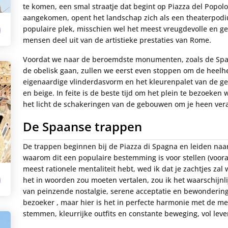
te komen, een smal straatje dat begint op Piazza del Popolo
aangekomen, opent het landschap zich als een theaterpodium
populaire plek, misschien wel het meest vreugdevolle en ge
mensen deel uit van de artistieke prestaties van Rome.
Voordat we naar de beroemdste monumenten, zoals de Spa
de obelisk gaan, zullen we eerst even stoppen om de heelhe
eigenaardige vlinderdasvorm en het kleurenpalet van de g
en beige. In feite is de beste tijd om het plein te bezoeken
het licht de schakeringen van de gebouwen om je heen vera
De Spaanse trappen
De trappen beginnen bij de Piazza di Spagna en leiden naar 
waarom dit een populaire bestemming is voor stellen (vooral 
meest rationele mentaliteit hebt, wed ik dat je zachtjes zal
het in woorden zou moeten vertalen, zou ik het waarschijnl
van peinzende nostalgie, serene acceptatie en bewondering.
bezoeker , maar hier is het in perfecte harmonie met de mens
stemmen, kleurrijke outfits en constante beweging, vol leve