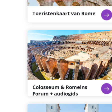
lees verder...
Toeristenkaart van Rome
Colosseum & Romeins Forum
+ audiogids
Sla de lange rijen over met dit ticket voor
voorrang bij binnenkomst. Na bezichtigen
van het Colosseum kun je daarna naar het
Forum Romanum en de Palatijnse heuvel
gaan, deze zijn gelegen tegenover het
Colosseum.
lees verder...
Colosseum & Romeins
Forum + audiogids
Borghese Gallery