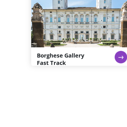
Fast Track
Galleria Borghese ligt in Villa Borghese park,
in een prachtige villa met meesterwerken
van Bernini, Caravaggio en Titiaan. Bewonder
de rijke architectuur en kunstcollectie. Regel
je tickets weken van tevoren, want de
capaciteit is beperkt.
lees verder...
Borghese Gallery
Fast Track