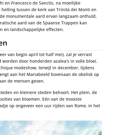
i en Francesco de Sanctis, na moeilijke
 helling tussen de kerk van Trinità dei Monti en
rdt de monumentale aard ervan langzaam onthuld,
cratische aard van de Spaanse Trappen kan
 en landschappelijke effecten.
en
r van begin april tot half mei), zal je verrast
worden door honderden azalea's in volle bloei.
chique modeshow, terwijl in december, tijdens
rengt aan het Mariabeeld bovenaan de obelisk op
 aan de mensen geven.
l steden en kleinere steden behoort. Het plein, de
posities van bloemen. Eén van de mooiste
stadje op ongeveer een uur rijden van Rome, in het