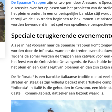
De Spaanse Trappen
zijn ontworpen door Alessandro Specch
discussies over het oplossen van het probleem van de steile
het plein eronder. In een onberispelijke barokke stijl wo
terwijl we de 135 treden beginnen te beklimmen. De aristo
worden bewonderd in het spel van opvallende perspectieven
Speciale terugkerende evenement
Als je in het voorjaar naar de Spaanse Trappen komt (ongevee
worden door de Infiorata, wanneer de treden overschaduwd 
Tijdens de zomer worden de trappen een catwalk voor een 
het feest van de Onbevlekte Ontvangenis, de Paus hulde b
het plein en een krans legt van bloemen en dan zijn zegen
De "infiorata" is een barokke Italiaanse traditie die tot vee
straten en steegjes zijn volledig bedekt met artistieke com
"infiorata" in Italië is die gehouden in Genzano, een klein 
Castelli Romani-gebied, dat zeker een bezoek waard is.