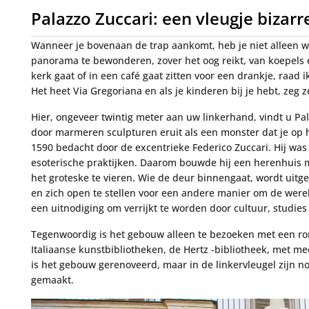
Palazzo Zuccari: een vleugje bizarr
Wanneer je bovenaan de trap aankomt, heb je niet alleen w
panorama te bewonderen, zover het oog reikt, van koepels
kerk gaat of in een café gaat zitten voor een drankje, raad i
Het heet Via Gregoriana en als je kinderen bij je hebt, zeg z
Hier, ongeveer twintig meter aan uw linkerhand, vindt u Pal
door marmeren sculpturen eruit als een monster dat je op h
1590 bedacht door de excentrieke Federico Zuccari. Hij was
esoterische praktijken. Daarom bouwde hij een herenhuis 
het groteske te vieren. Wie de deur binnengaat, wordt uitge
en zich open te stellen voor een andere manier om de wereld 
een uitnodiging om verrijkt te worden door cultuur, studies
Tegenwoordig is het gebouw alleen te bezoeken met een ron
Italiaanse kunstbibliotheken, de Hertz -bibliotheek, met m
is het gebouw gerenoveerd, maar in de linkervleugel zijn nog 
gemaakt.