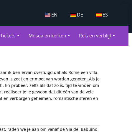
EN
DE
ES
Tickets
Musea en kerken
Reis en verblijf
maar ik ben ervan overtuigd dat als Rome een villa
ven is zoet en er moet van worden genoten. Als je
 En probeer, zelfs als dat zo is, tijd te vinden om
 realiseer je je gewoon dat dit één van de vele
aat en verborgen geheimen, romantische sferen en
est, raden we je aan om vanaf de Via del Babuino