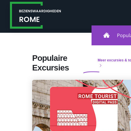
Popul
Populaire
Meer excursies & t
Excursies
Toeristenkaart van Rome
Dit combiticket geeft je toegang tot 5
topplekken in de stad Rome: het Colosseum
(inclusief het Forum Romanum en de
Palatijn), de Vaticaanse Musea, Sixtijnse
Kapel en de Hop on/off bus.