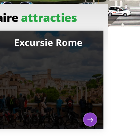
aire
attracties
Excursie Rome
Excursie Rome
Wandel of fiets met een ervaren gids
door Rome. Je gids kan alles vertellen
over wat je tijdens de excursie
tegenkomt. Zeker voor populaire
bezienswaardigheden, zoals de
Vaticaanse musea en het Colosseum.
Boek vantevoren je kaartjes en sla de
wachtrij over.
lees verder...