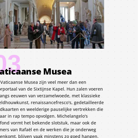
03
aticaanse Musea
 Vaticaanse Musea zijn veel meer dan een
rportaal van de Sixtijnse Kapel. Hun zalen voeren
 langs eeuwen van verzamelwoede, met klassieke
eldhouwkunst, renaissancefresco's, gedetailleerde
ndkaarten en weelderige pauselijke vertrekken die
kaar in rap tempo opvolgen. Michelangelo's
afond vormt het bekende slotstuk, maar ook de
mers van Rafaël en de werken die je onderweg
genkomt, blijven vaak minstens zo goed hangen.