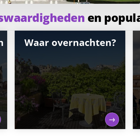
swaardigheden
en popul
n
Waar overnachten?
Waar overnachten?
Wat zijn de leukste wijken om te
verblijven en overnachten. En welke
bezienswaardigheden zijn op
loopafstand te bekijken. Het maakt al
een groot verschil of je met zijn tweeën
Rome bezoekt of met kinderen. Bekijk
onze suggesties voor de leukste hotels
in Rome en kies het hotel dat perfect is
voor je