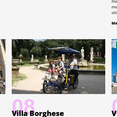
ma
mom
sti
Me
08
Villa Borghese
V