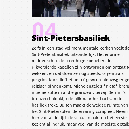
04
Sint-Pietersbasiliek
Zelfs in een stad vol monumentale kerken voelt d
Sint-Pietersbasiliek uitzonderlijk. Het enorme
middenschip, de torenhoge koepel en de
rijkversierde kapellen zijn ontworpen om ontzag t
wekken, en dat doen ze nog steeds, of je nu als
pelgrim, kunstliefhebber of gewoon nieuwsgierig
reiziger binnenkomt. Michelangelo's *Pietà* bren
intieme stilte in al die grandeur, terwijl Bernini's
bronzen baldakijn de blik naar het hart van de
basiliek trekt. Buiten maakt de weidse ruimte van
het Sint-Pietersplein de ervaring compleet. Neem
hier vooral de tijd: de schaal maakt op het eerste
gezicht al indruk, maar veel van de mooiste detail