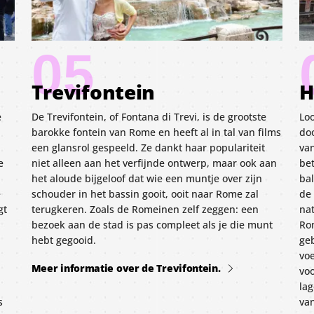
05
Trevifontein
H
e
De Trevifontein, of Fontana di Trevi, is de grootste
Lo
barokke fontein van Rome en heeft al in tal van films
do
een glansrol gespeeld. Ze dankt haar populariteit
va
e
niet alleen aan het verfijnde ontwerp, maar ook aan
bet
het aloude bijgeloof dat wie een muntje over zijn
bal
e
schouder in het bassin gooit, ooit naar Rome zal
de
gt
terugkeren. Zoals de Romeinen zelf zeggen: een
na
bezoek aan de stad is pas compleet als je die munt
Rom
hebt gegooid.
ge
voe
Meer informatie over de Trevifontein.
vo
la
s
va