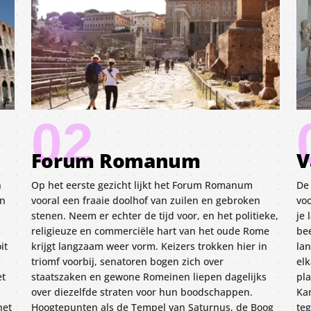
02
Forum Romanum
V
n
Op het eerste gezicht lijkt het Forum Romanum
De
an
vooral een fraaie doolhof van zuilen en gebroken
voo
stenen. Neem er echter de tijd voor, en het politieke,
je
religieuze en commerciële hart van het oude Rome
be
it
krijgt langzaam weer vorm. Keizers trokken hier in
la
triomf voorbij, senatoren bogen zich over
el
et
staatszaken en gewone Romeinen liepen dagelijks
pl
over diezelfde straten voor hun boodschappen.
Ka
het
Hoogtepunten als de Tempel van Saturnus, de Boog
te