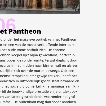
06
et Pantheon
op onder het massieve portiek van het Pantheon
or en een van de meest verbluffende interieurs
n het oude Rome onthult zich. De enorme
onnen koepel lijkt bijna gewichtloos, perfect in
ans boven de ronde ruimte, terwijl daglicht door
 oculus in het midden naar binnen valt en als een
tuurlijke klok over de muren beweegt. Ooit een
einse tempel en later gewijd tot kerk, heeft het
bouw zich in uitzonderlijk goede staat bewaard en
lt het nog altijd opmerkelijk harmonieus aan. Kijk
orbij de bouwkundige prestatie en je ontdekt ook
gen van latere geschiedenis, waaronder het graf
n Rafaël. De buitenkant mag dan sober aandoen,