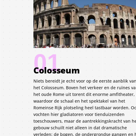
01
Colosseum
Niets bereidt je echt voor op de eerste aanblik va
het Colosseum. Boven het verkeer en de ruïnes v
het oude Rome uit torent dit enorme amfitheater,
waardoor de schaal en het spektakel van het
Romeinse Rijk plotseling heel tastbaar worden. Oo
vochten hier gladiatoren voor tienduizenden
toeschouwers, maar de aantrekkingskracht van h
gebouw schuilt niet alleen in dat dramatische
verleden: de bogen, de ondergrondse gangen en 