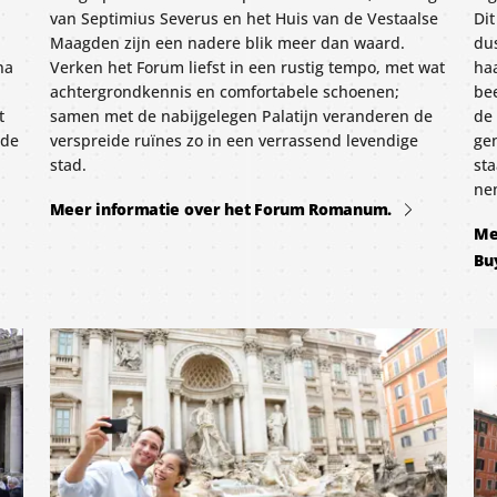
van Septimius Severus en het Huis van de Vestaalse
Dit
Maagden zijn een nadere blik meer dan waard.
dus
na
Verken het Forum liefst in een rustig tempo, met wat
ha
achtergrondkennis en comfortabele schoenen;
bee
t
samen met de nabijgelegen Palatijn veranderen de
de
 de
verspreide ruïnes zo in een verrassend levendige
gen
stad.
sta
ne
Meer informatie over het Forum Romanum.
Me
Bu