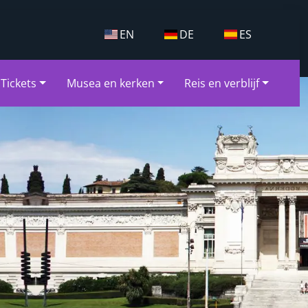
EN
DE
ES
Tickets
Musea en kerken
Reis en verblijf