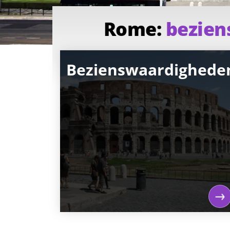
Rome:
bezien
Bezienswaardighede
Bezienswaardigheden
Rome kent duizenden
bezienswaardigheden. Kerken, musea,
monumenten, bijzondere gebouwen.
Het één is indrukwekkender dan het
andere. Maar wat moet je nou echt
gezien hebben als je naar Rome gaat?
Ga naar bezienswaardigheden pagina
en lees alles over het Colosseum,
Vaticaanse musea en meer.