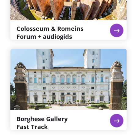
Romanum en de Palatijnse heuvel gaan, deze
zijn gelegen tegenover het Colosseum.
lees verder...
Colosseum & Romeins
Forum + audiogids
Borghese Gallery
Fast Track
Galleria Borghese ligt in Villa Borghese park, in
een prachtige villa met meesterwerken van
Bernini, Caravaggio en Titiaan. Bewonder de
rijke architectuur en kunstcollectie. Regel je
tickets weken van tevoren, want de capaciteit is
beperkt.
lees verder...
Borghese Gallery
Fast Track