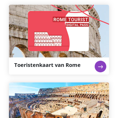
Toeristenkaart van Rome
Dit combiticket geeft je toegang tot 5
topplekken in de stad Rome: het Colosseum
(inclusief het Forum Romanum en de Palatijn),
de Vaticaanse Musea, Sixtijnse Kapel en de Hop
on/off bus.
lees verder...
Toeristenkaart van Rome
Colosseum & Romeins Forum +
audiogids
Sla de lange rijen over met dit ticket voor
voorrang bij binnenkomst. Na bezichtigen van
het Colosseum kun je daarna naar het Forum