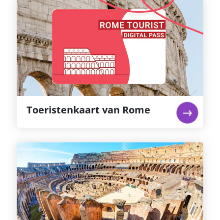
Toeristenkaart van Rome
Dit combiticket geeft je toegang tot 5
topplekken in de stad Rome: het Colosseum
(inclusief het Forum Romanum en de Palatijn),
de Vaticaanse Musea, Sixtijnse Kapel en de Hop
on/off bus.
lees verder...
Toeristenkaart van Rome
Colosseum & Romeins Forum +
audiogids
Sla de lange rijen over met dit ticket voor
voorrang bij binnenkomst. Na bezichtigen van
het Colosseum kun je daarna naar het Forum
Romanum en de Palatijnse heuvel gaan, deze