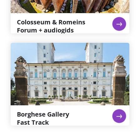
zijn gelegen tegenover het Colosseum.
lees verder...
Colosseum & Romeins
Forum + audiogids
Borghese Gallery
Fast Track
Galleria Borghese ligt in Villa Borghese park, in
een prachtige villa met meesterwerken van
Bernini, Caravaggio en Titiaan. Bewonder de
rijke architectuur en kunstcollectie. Regel je
tickets weken van tevoren, want de capaciteit is
beperkt.
lees verder...
Borghese Gallery
Fast Track